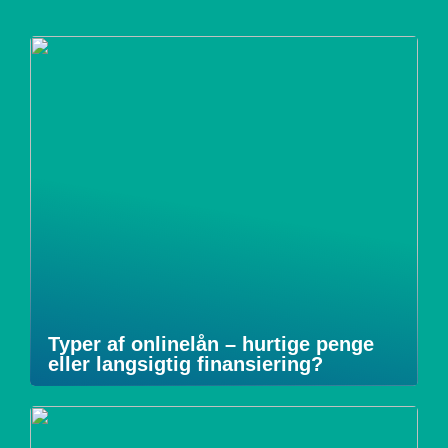
Typer af onlinelån – hurtige penge
eller langsigtig finansiering?