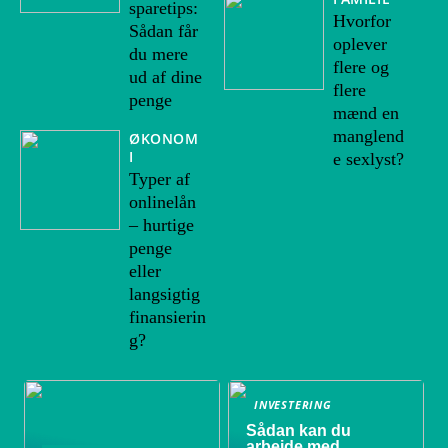
sparetips:
Hvorfor
Sådan får
oplever
du mere
flere og
ud af dine
flere
penge
mænd en
manglend
ØKONOM
I
e sexlyst?
Typer af
onlinelån
– hurtige
penge
eller
langsigtig
finansierin
g?
INVESTERING
Sådan kan du
arbejde med