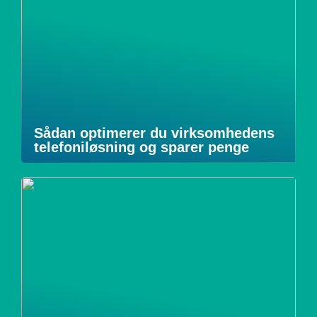
Sådan optimerer du virksomhedens
telefoniløsning og sparer penge