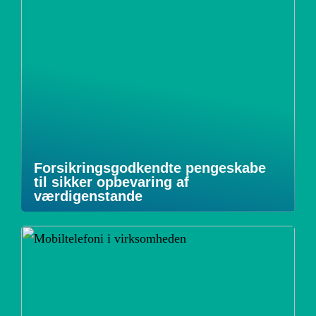
Forsikringsgodkendte pengeskabe
til sikker opbevaring af
værdigenstande