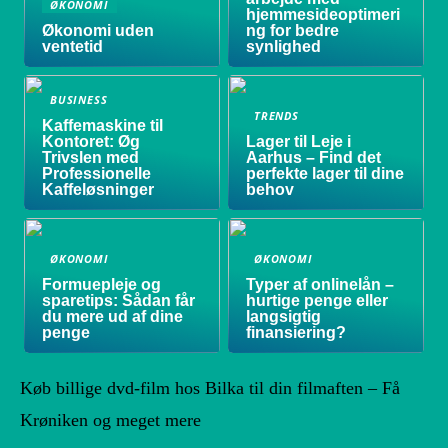
ØKONOMI
hjemmesideoptimeri
Økonomi uden
ng for bedre
ventetid
synlighed
BUSINESS
TRENDS
Kaffemaskine til
Kontoret: Øg
Lager til Leje i
Trivslen med
Aarhus – Find det
Professionelle
perfekte lager til dine
Kaffeløsninger
behov
ØKONOMI
ØKONOMI
Formuepleje og
Typer af onlinelån –
sparetips: Sådan får
hurtige penge eller
du mere ud af dine
langsigtig
penge
finansiering?
Køb billige dvd-film hos Bilka til din filmaften – Få
Krøniken og meget mere