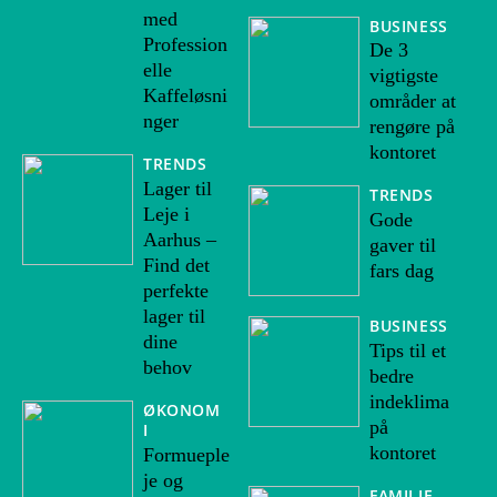
med
BUSINESS
Profession
De 3
elle
vigtigste
Kaffeløsni
områder at
nger
rengøre på
kontoret
TRENDS
Lager til
TRENDS
Leje i
Gode
Aarhus –
gaver til
Find det
fars dag
perfekte
lager til
BUSINESS
dine
Tips til et
behov
bedre
indeklima
ØKONOM
på
I
kontoret
Formueple
je og
FAMILIE