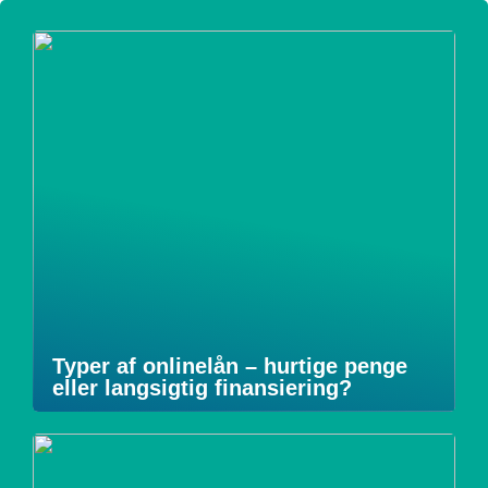
Typer af onlinelån – hurtige penge
eller langsigtig finansiering?