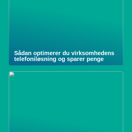
Sådan optimerer du virksomhedens
telefoniløsning og sparer penge