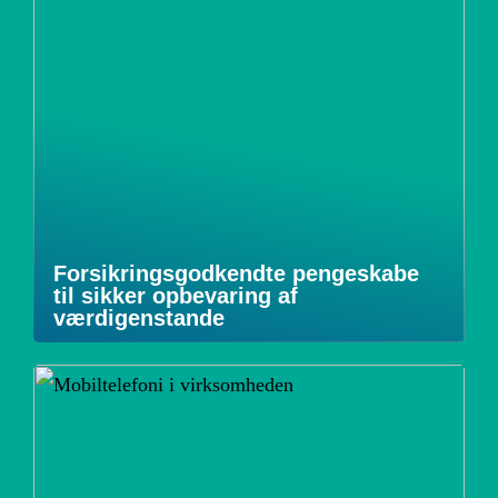
Forsikringsgodkendte pengeskabe
til sikker opbevaring af
værdigenstande