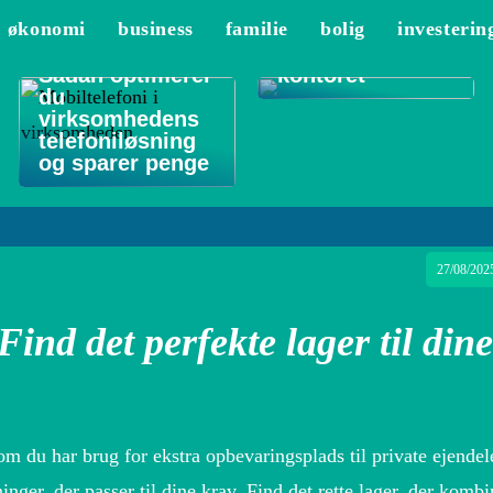
De 3 vigtigste
økonomi
business
familie
bolig
investerin
områder at
rengøre på
Sådan optimerer
kontoret
du
virksomhedens
telefoniløsning
og sparer penge
27/08/202
Find det perfekte lager til dine
om du har brug for ekstra opbevaringsplads til private ejendele
ninger, der passer til dine krav. Find det rette lager, der kombi