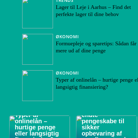
TRENDS
Lager til Leje i Aarhus – Find det
perfekte lager til dine behov
ØKONOMI
Formuepleje og sparetips: Sådan får
mere ud af dine penge
ØKONOMI
Typer af onlinelån – hurtige penge el
langsigtig finansiering?
Forsikringsgodk
Typer af
endte
onlinelån –
pengeskabe til
hurtige penge
sikker
eller langsigtig
opbevaring af