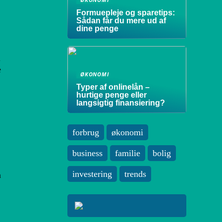
Formuepleje og sparetips:
Sådan får du mere ud af
dine penge
l
e
ØKONOMI
Typer af onlinelån –
hurtige penge eller
langsigtig finansiering?
forbrug
økonomi
business
familie
bolig
investering
trends
å