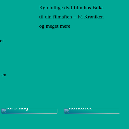
Køb billige dvd-film hos Bilka
til din filmaften – Få Krøniken
og meget mere
et
 en
Tips til et bedre
Gode gaver til
indeklima på
fars dag
kontoret