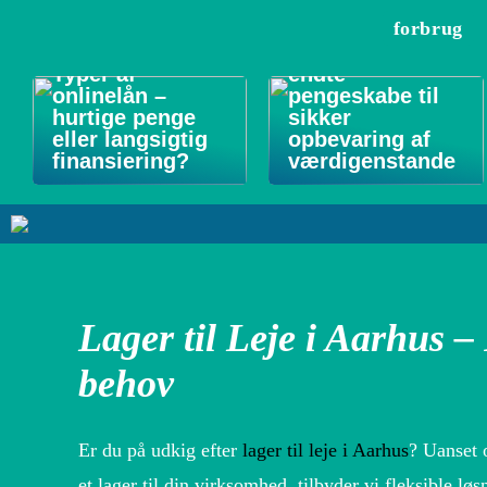
forbrug
Forsikringsgodk
Typer af
endte
onlinelån –
pengeskabe til
hurtige penge
sikker
eller langsigtig
opbevaring af
finansiering?
værdigenstande
Lager til Leje i Aarhus – 
behov
Er du på udkig efter
lager til leje i Aarhus
? Uanset 
et lager til din virksomhed, tilbyder vi fleksible løs