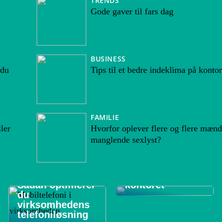
TRENDS
Gode gaver til fars dag
BUSINESS
 du
Tips til et bedre indeklima på kontor
FAMILIE
ler
Hvorfor oplever flere og flere mænd
manglende sexlyst?
De 3 vigtigste
områder at
rengøre på
Sådan optimerer
kontoret
du
virksomhedens
telefoniløsning