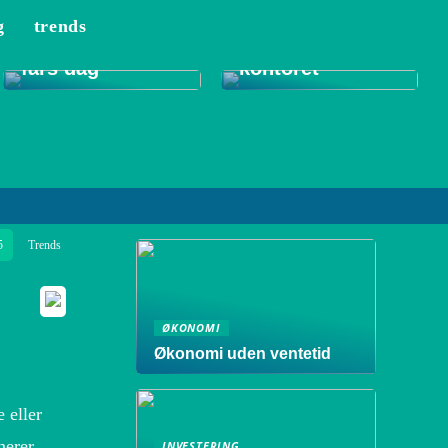
g
trends
Tips til et bedre
Gode gaver til
indeklima på
fars dag
kontoret
5
Trends
ØKONOMI
Økonomi uden ventetid
 eller
nerer
INVESTERING