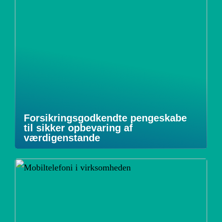
Forsikringsgodkendte pengeskabe
til sikker opbevaring af
værdigenstande