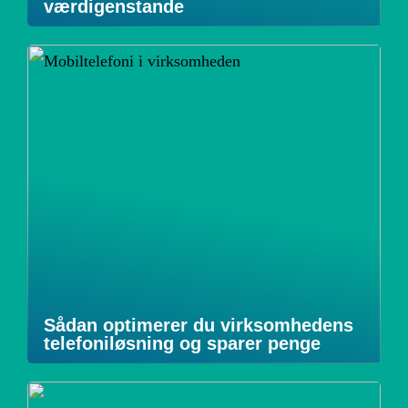
værdigenstande
Sådan optimerer du virksomhedens
telefoniløsning og sparer penge