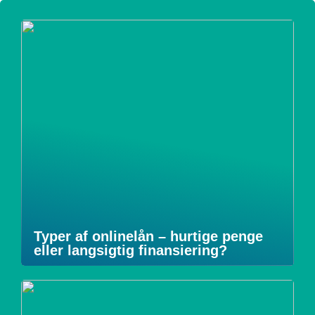
Typer af onlinelån – hurtige penge
eller langsigtig finansiering?