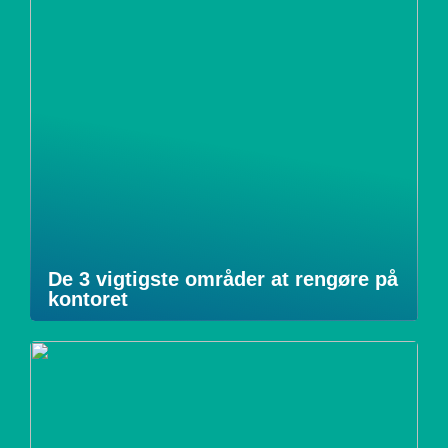
De 3 vigtigste områder at rengøre på
kontoret