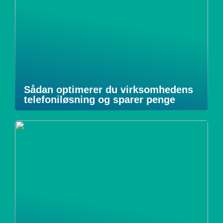
Sådan optimerer du virksomhedens
telefoniløsning og sparer penge