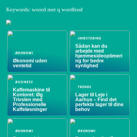
Keywords: woord met q wordfeud
INVESTERING
Sådan kan du
arbejde med
ØKONOMI
hjemmesideoptimeri
Økonomi uden
ng for bedre
ventetid
synlighed
BUSINESS
TRENDS
Kaffemaskine til
Kontoret: Øg
Lager til Leje i
Trivslen med
Aarhus – Find det
Professionelle
perfekte lager til dine
Kaffeløsninger
behov
ØKONOMI
ØKONOMI