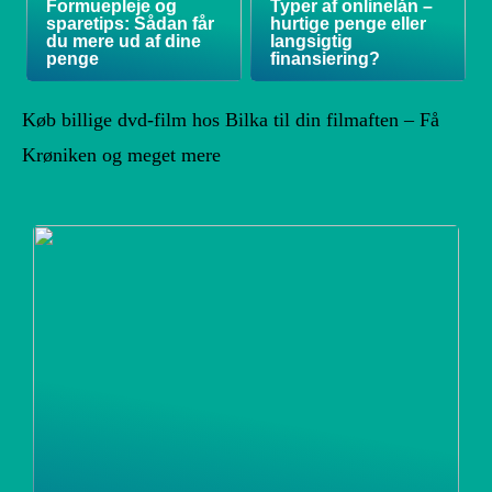
Formuepleje og
Typer af onlinelån –
sparetips: Sådan får
hurtige penge eller
du mere ud af dine
langsigtig
penge
finansiering?
Køb billige dvd-film hos Bilka til din filmaften – Få
Krøniken og meget mere