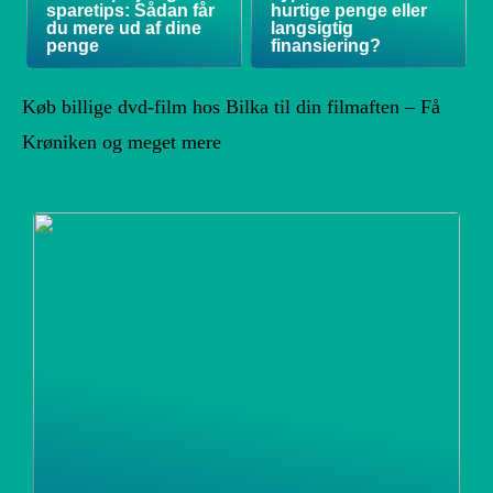
sparetips: Sådan får
hurtige penge eller
du mere ud af dine
langsigtig
penge
finansiering?
Køb billige dvd-film hos Bilka til din filmaften – Få
Krøniken og meget mere