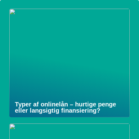
Typer af onlinelån – hurtige penge
eller langsigtig finansiering?