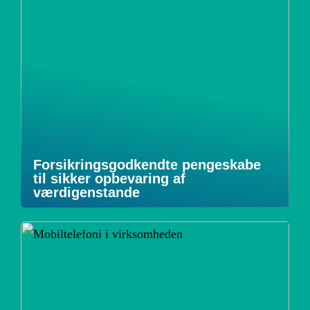
Forsikringsgodkendte pengeskabe
til sikker opbevaring af
værdigenstande