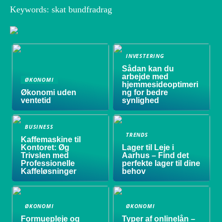
Keywords: skat bundfradrag
INVESTERING
Sådan kan du
arbejde med
ØKONOMI
hjemmesideoptimeri
Økonomi uden
ng for bedre
ventetid
synlighed
BUSINESS
TRENDS
Kaffemaskine til
Kontoret: Øg
Lager til Leje i
Trivslen med
Aarhus – Find det
Professionelle
perfekte lager til dine
Kaffeløsninger
behov
ØKONOMI
ØKONOMI
Formuepleje og
Typer af onlinelån –