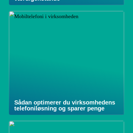
Sådan optimerer du virksomhedens
telefoniløsning og sparer penge