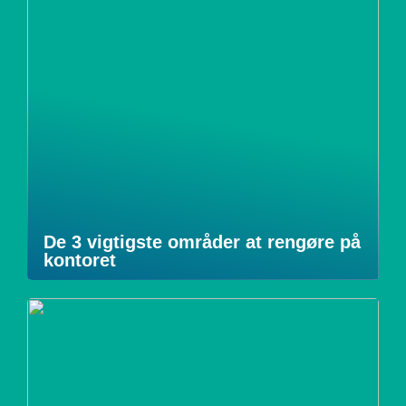
De 3 vigtigste områder at rengøre på
kontoret