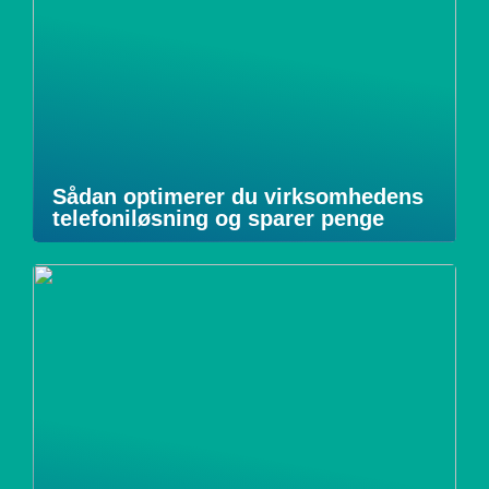
Sådan optimerer du virksomhedens
telefoniløsning og sparer penge