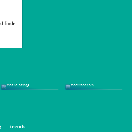
id finde
Tips til et bedre
Gode gaver til
indeklima på
fars dag
kontoret
g
trends