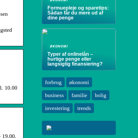
Formuepleje og sparetips:
Sådan får du mere ud af
 sen
dine penge
ngsted
ØKONOMI
Typer af onlinelån –
hurtige penge eller
langsigtig finansiering?
forbrug
økonomi
l. 10.00
business
familie
bolig
investering
trends
– 19.00.