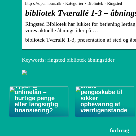
http s://openhours.dk › Kategorier › Bibliotek › Ringsted
bibliotek Tværallé 1-3 – åbning
Ringsted Bibliotek har lukket for betjening lørdag 
vores aktuelle åbningstider på …
bibliotek Tværallé 1-3, præsentation af sted og åb
Keywords: ringsted bibliotek åbningstider
Forsikringsgodk
Typer af
endte
onlinelån –
pengeskabe til
hurtige penge
sikker
eller langsigtig
opbevaring af
finansiering?
værdigenstande
forbrug