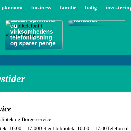
De 3 vigtigste
økonomi
business
familie
bolig
investerin
områder at
rengøre på
Sådan optimerer
kontoret
du
virksomhedens
telefoniløsning
og sparer penge
stider
vice
bliotek og Borgerservice
tek. 10:00 – 17:00Betjent bibliotek. 10:00 – 17:00Telefon til