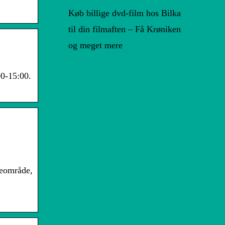
Køb billige dvd-film hos Bilka
til din filmaften – Få Krøniken
og meget mere
00-15:00.
neområde,