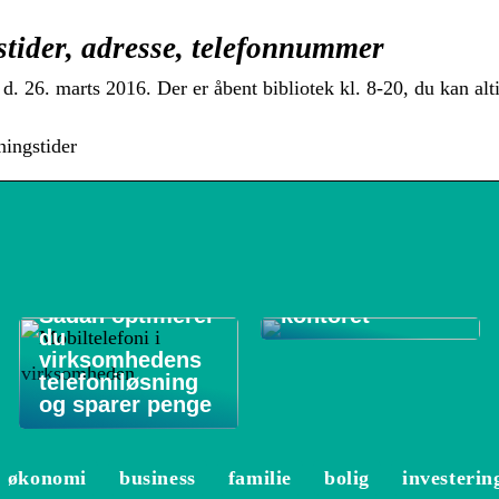
stider, adresse, telefonnummer
d. 26. marts 2016. Der er åbent bibliotek kl. 8-20, du kan alt
ningstider
De 3 vigtigste
områder at
rengøre på
Sådan optimerer
kontoret
du
virksomhedens
telefoniløsning
og sparer penge
økonomi
business
familie
bolig
investerin