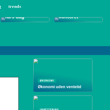
g
trends
Tips til et bedre
Gode gaver til
indeklima på
fars dag
kontoret
ØKONOMI
Økonomi uden ventetid
INVESTERING