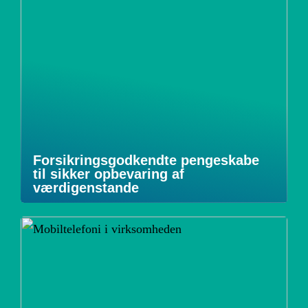
Forsikringsgodkendte pengeskabe
til sikker opbevaring af
værdigenstande