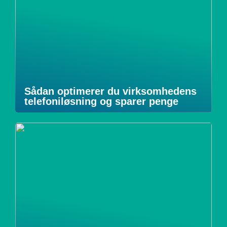
Sådan optimerer du virksomhedens
telefoniløsning og sparer penge