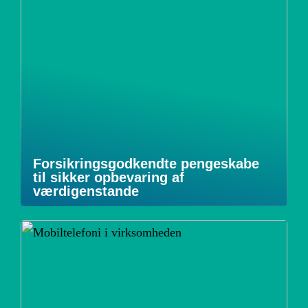
Forsikringsgodkendte pengeskabe
til sikker opbevaring af
værdigenstande