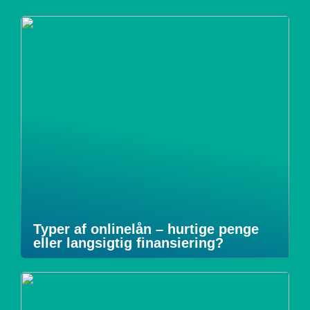
Typer af onlinelån – hurtige penge
eller langsigtig finansiering?