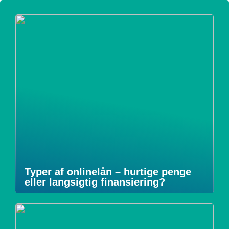
Typer af onlinelån – hurtige penge
eller langsigtig finansiering?