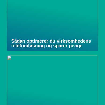
Sådan optimerer du virksomhedens
telefoniløsning og sparer penge