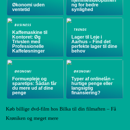
hjemmesideoptimeri
Økonomi uden
ng for bedre
ventetid
synlighed
BUSINESS
TRENDS
Kaffemaskine til
Kontoret: Øg
Lager til Leje i
Trivslen med
Aarhus – Find det
Professionelle
perfekte lager til dine
Kaffeløsninger
behov
ØKONOMI
ØKONOMI
Formuepleje og
Typer af onlinelån –
sparetips: Sådan får
hurtige penge eller
du mere ud af dine
langsigtig
penge
finansiering?
Køb billige dvd-film hos Bilka til din filmaften – Få
Krøniken og meget mere