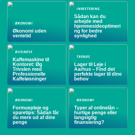
INVESTERING
Sådan kan du
arbejde med
ØKONOMI
hjemmesideoptimeri
Økonomi uden
ng for bedre
ventetid
synlighed
BUSINESS
TRENDS
Kaffemaskine til
Kontoret: Øg
Lager til Leje i
Trivslen med
Aarhus – Find det
Professionelle
perfekte lager til dine
Kaffeløsninger
behov
ØKONOMI
ØKONOMI
Formuepleje og
Typer af onlinelån –
sparetips: Sådan får
hurtige penge eller
du mere ud af dine
langsigtig
penge
finansiering?