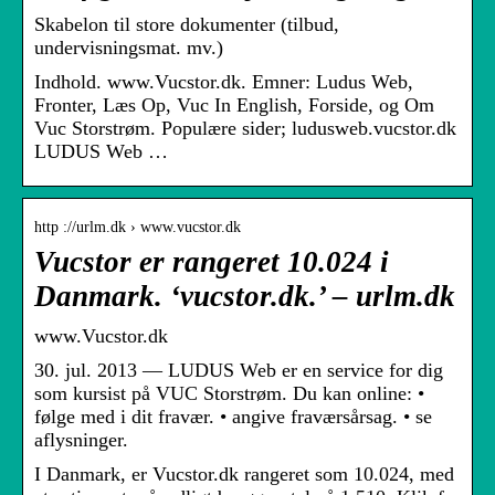
Skabelon til store dokumenter (tilbud,
undervisningsmat. mv.)
Indhold. www.Vucstor.dk. Emner: Ludus Web,
Fronter, Læs Op, Vuc In English, Forside, og Om
Vuc Storstrøm. Populære sider; ludusweb.vucstor.dk
LUDUS Web …
http ://urlm.dk › www.vucstor.dk
Vucstor er rangeret 10.024 i
Danmark. ‘vucstor.dk.’ – urlm.dk
www.Vucstor.dk
30. jul. 2013 — LUDUS Web er en service for dig
som kursist på VUC Storstrøm. Du kan online: •
følge med i dit fravær. • angive fraværsårsag. • se
aflysninger.
I Danmark, er Vucstor.dk rangeret som 10.024, med