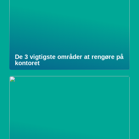
De 3 vigtigste områder at rengøre på
kontoret