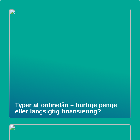
Typer af onlinelån – hurtige penge
eller langsigtig finansiering?