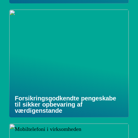
Forsikringsgodkendte pengeskabe
til sikker opbevaring af
værdigenstande