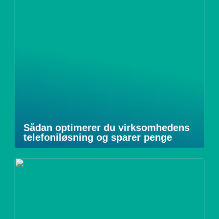
Sådan optimerer du virksomhedens
telefoniløsning og sparer penge