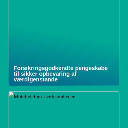
Forsikringsgodkendte pengeskabe
til sikker opbevaring af
værdigenstande