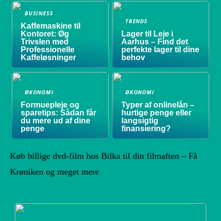
BUSINESS
TRENDS
Kaffemaskine til
Kontoret: Øg
Lager til Leje i
Trivslen med
Aarhus – Find det
Professionelle
perfekte lager til dine
Kaffeløsninger
behov
ØKONOMI
ØKONOMI
Formuepleje og
Typer af onlinelån –
sparetips: Sådan får
hurtige penge eller
du mere ud af dine
langsigtig
penge
finansiering?
Køb billige dvd-film hos Bilka til din filmaften – Få
Krøniken og meget mere