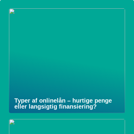
Typer af onlinelån – hurtige penge
eller langsigtig finansiering?