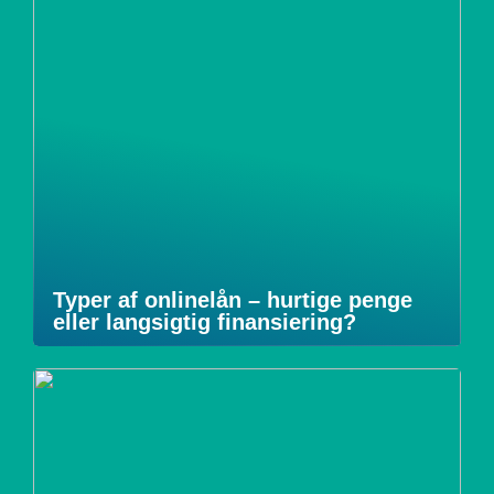
Typer af onlinelån – hurtige penge
eller langsigtig finansiering?