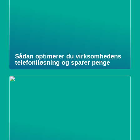
Sådan optimerer du virksomhedens
telefoniløsning og sparer penge