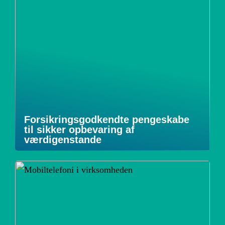
Forsikringsgodkendte pengeskabe
til sikker opbevaring af
værdigenstande