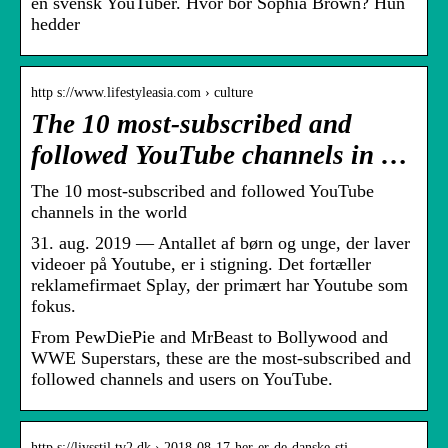
en svensk YouTuber. Hvor bor Sophia Brown? Hun
hedder
http s://www.lifestyleasia.com › culture
The 10 most-subscribed and
followed YouTube channels in …
The 10 most-subscribed and followed YouTube
channels in the world
31. aug. 2019 — Antallet af børn og unge, der laver
videoer på Youtube, er i stigning. Det fortæller
reklamefirmaet Splay, der primært har Youtube som
fokus.
From PewDiePie and MrBeast to Bollywood and
WWE Superstars, these are the most-subscribed and
followed channels and users on YouTube.
http s://livsstil.tv2.dk › 2018-08-17-her-er-de-danske-stj…