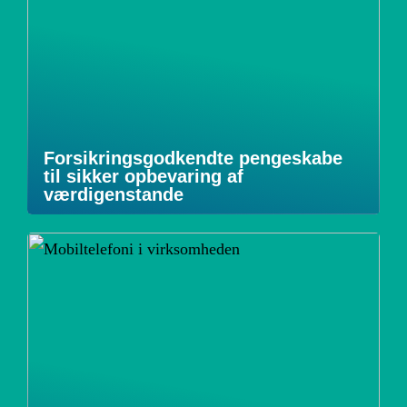
Forsikringsgodkendte pengeskabe
til sikker opbevaring af
værdigenstande