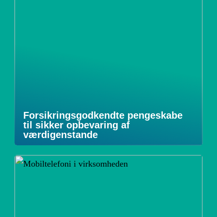
Forsikringsgodkendte pengeskabe
til sikker opbevaring af
værdigenstande