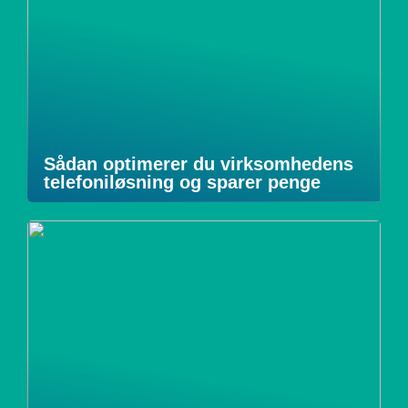
Sådan optimerer du virksomhedens
telefoniløsning og sparer penge