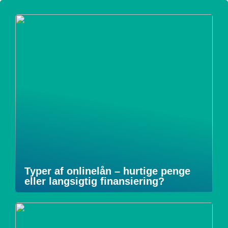
Typer af onlinelån – hurtige penge
eller langsigtig finansiering?