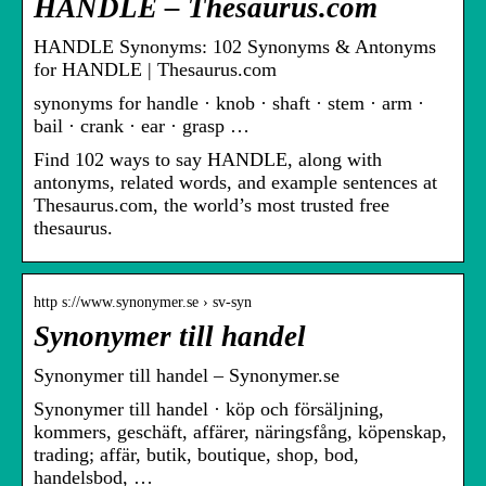
HANDLE – Thesaurus.com
HANDLE Synonyms: 102 Synonyms & Antonyms
for HANDLE | Thesaurus.com
synonyms for handle · knob · shaft · stem · arm ·
bail · crank · ear · grasp …
Find 102 ways to say HANDLE, along with
antonyms, related words, and example sentences at
Thesaurus.com, the world’s most trusted free
thesaurus.
http s://www.synonymer.se › sv-syn
Synonymer till handel
Synonymer till handel – Synonymer.se
Synonymer till handel · köp och försäljning,
kommers, geschäft, affärer, näringsfång, köpenskap,
trading; affär, butik, boutique, shop, bod,
handelsbod, …