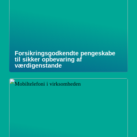
Forsikringsgodkendte pengeskabe
til sikker opbevaring af
værdigenstande