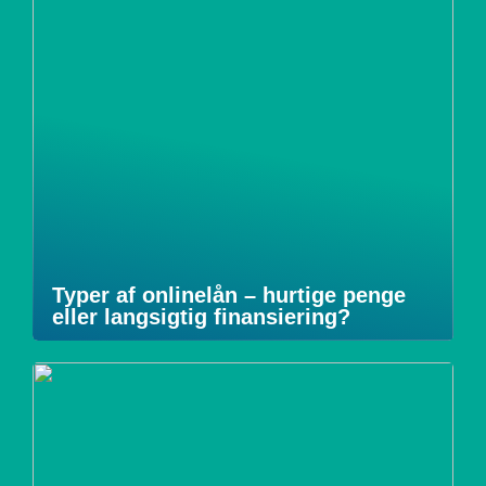
Typer af onlinelån – hurtige penge
eller langsigtig finansiering?