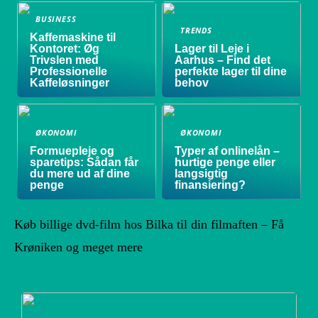
BUSINESS
TRENDS
Kaffemaskine til
Kontoret: Øg
Lager til Leje i
Trivslen med
Aarhus – Find det
Professionelle
perfekte lager til dine
Kaffeløsninger
behov
ØKONOMI
ØKONOMI
Formuepleje og
Typer af onlinelån –
sparetips: Sådan får
hurtige penge eller
du mere ud af dine
langsigtig
penge
finansiering?
Køb billige dvd-film hos Bilka til din filmaften – Få
Krøniken og meget mere