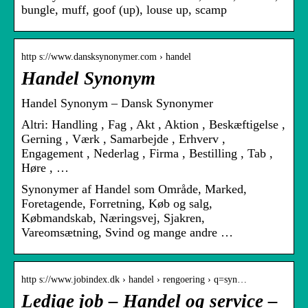
bungle, muff, goof (up), louse up, scamp
http s://www.dansksynonymer.com › handel
Handel Synonym
Handel Synonym – Dansk Synonymer
Altri: Handling , Fag , Akt , Aktion , Beskæftigelse ,
Gerning , Værk , Samarbejde , Erhverv ,
Engagement , Nederlag , Firma , Bestilling , Tab ,
Høre , …
Synonymer af Handel som Område, Marked,
Foretagende, Forretning, Køb og salg,
Købmandskab, Næringsvej, Sjakren,
Vareomsætning, Svind og mange andre …
http s://www.jobindex.dk › handel › rengoering › q=syn…
Ledige job – Handel og service –