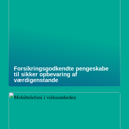
Forsikringsgodkendte pengeskabe
til sikker opbevaring af
værdigenstande