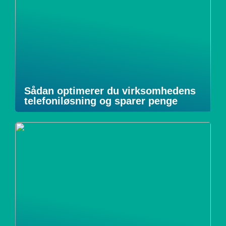
Sådan optimerer du virksomhedens
telefoniløsning og sparer penge