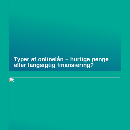
Typer af onlinelån – hurtige penge
eller langsigtig finansiering?