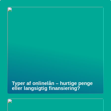
Typer af onlinelån – hurtige penge
eller langsigtig finansiering?