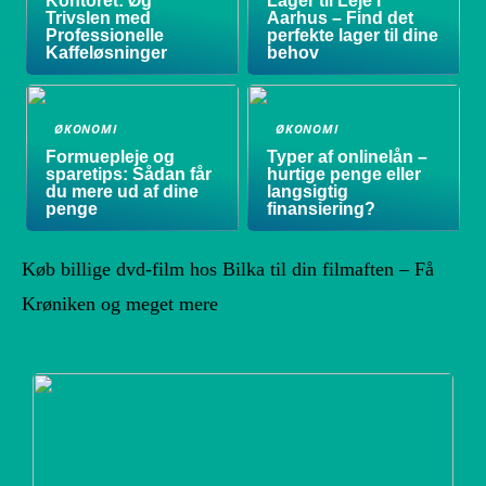
Kontoret: Øg
Lager til Leje i
Trivslen med
Aarhus – Find det
Professionelle
perfekte lager til dine
Kaffeløsninger
behov
ØKONOMI
ØKONOMI
Formuepleje og
Typer af onlinelån –
sparetips: Sådan får
hurtige penge eller
du mere ud af dine
langsigtig
penge
finansiering?
Køb billige dvd-film hos Bilka til din filmaften – Få
Krøniken og meget mere