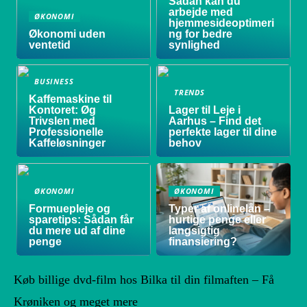
Sådan kan du
arbejde med
ØKONOMI
hjemmesideoptimeri
Økonomi uden
ng for bedre
ventetid
synlighed
BUSINESS
TRENDS
Kaffemaskine til
Kontoret: Øg
Lager til Leje i
Trivslen med
Aarhus – Find det
Professionelle
perfekte lager til dine
Kaffeløsninger
behov
ØKONOMI
ØKONOMI
Formuepleje og
Typer af onlinelån –
sparetips: Sådan får
hurtige penge eller
du mere ud af dine
langsigtig
penge
finansiering?
Køb billige dvd-film hos Bilka til din filmaften – Få
Krøniken og meget mere