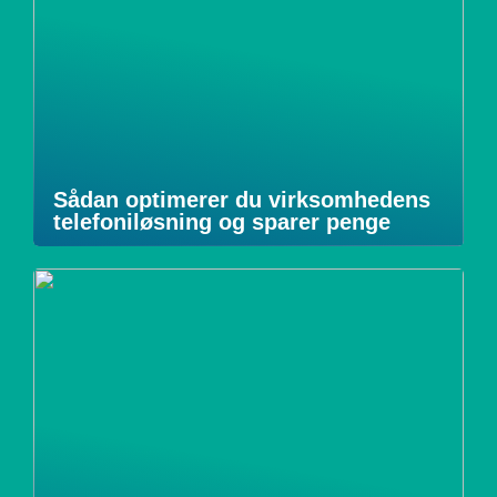
Sådan optimerer du virksomhedens
telefoniløsning og sparer penge