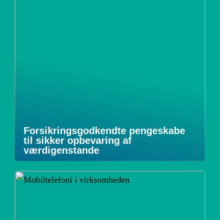
Forsikringsgodkendte pengeskabe
til sikker opbevaring af
værdigenstande