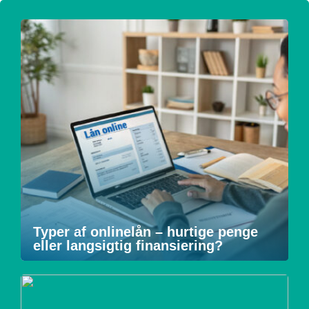
Typer af onlinelån – hurtige penge
eller langsigtig finansiering?