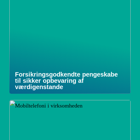
Forsikringsgodkendte pengeskabe
til sikker opbevaring af
værdigenstande