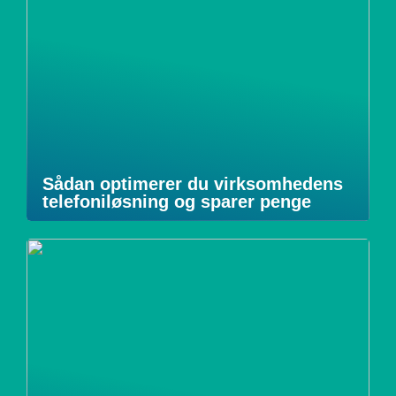
Sådan optimerer du virksomhedens
telefoniløsning og sparer penge