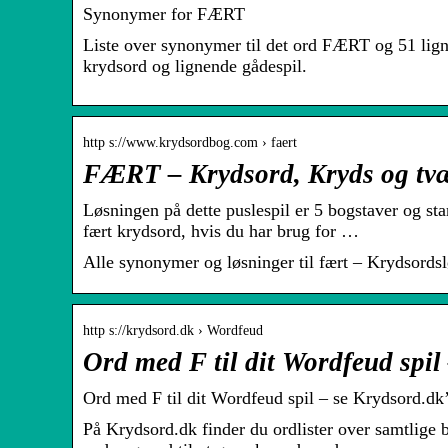
Synonymer for FÆRT
Liste over synonymer til det ord FÆRT og 51 lign
krydsord og lignende gådespil.
http s://www.krydsordbog.com › faert
FÆRT – Krydsord, Kryds og tv
Løsningen på dette puslespil er 5 bogstaver og 
fært krydsord, hvis du har brug for …
Alle synonymer og løsninger til fært – Krydsords
http s://krydsord.dk › Wordfeud
Ord med F til dit Wordfeud spil
Ord med F til dit Wordfeud spil – se Krydsord.dk’
På Krydsord.dk finder du ordlister over samtlige b