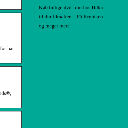
Køb billige dvd-film hos Bilka
til din filmaften – Få Krøniken
og meget mere
for har
ends®;