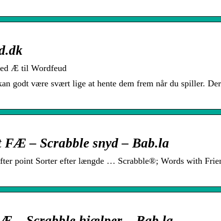
d.dk
med Æ til Wordfeud
kan godt være svært lige at hente dem frem når du spiller. Der
t FÆ – Scrabble snyd – Bab.la
ter point Sorter efter længde … Scrabble®; Words with Fri
FÆ – Scrabble hjælper – Bab.la