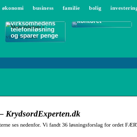
De 3 vigtigste
økonomi
business
familie
bolig
investerin
områder at
Sådan optimerer
rengøre på
du
kontoret
virksomhedens
telefoniløsning
og sparer penge
– KrydsordExperten.dk
terne ses nedenfor. Vi fandt 36 løsningsforslag for ordet FÆ