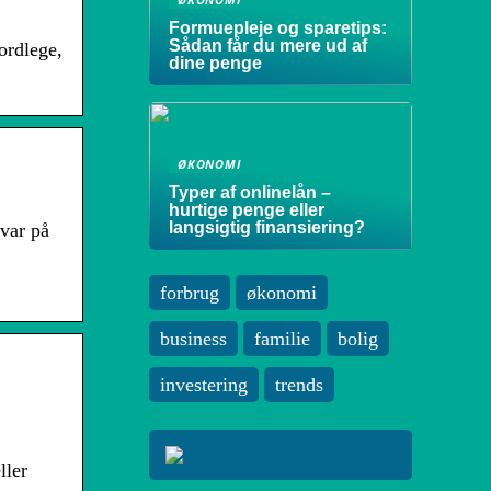
Formuepleje og sparetips:
Sådan får du mere ud af
ordlege,
dine penge
ØKONOMI
Typer af onlinelån –
hurtige penge eller
langsigtig finansiering?
var på
forbrug
økonomi
business
familie
bolig
investering
trends
ller