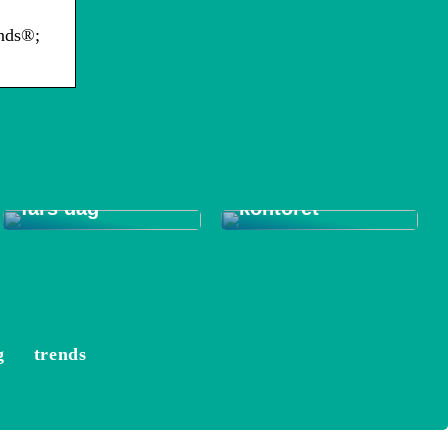
ends®;
Tips til et bedre
Gode gaver til
indeklima på
fars dag
kontoret
g
trends