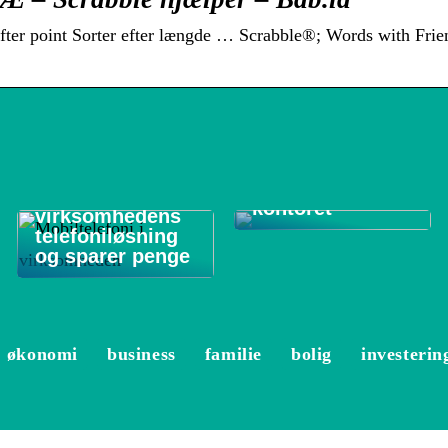
ter point Sorter efter længde … Scrabble®; Words with Fri
De 3 vigtigste
områder at
Sådan optimerer
rengøre på
du
kontoret
virksomhedens
telefoniløsning
og sparer penge
økonomi
business
familie
bolig
investerin