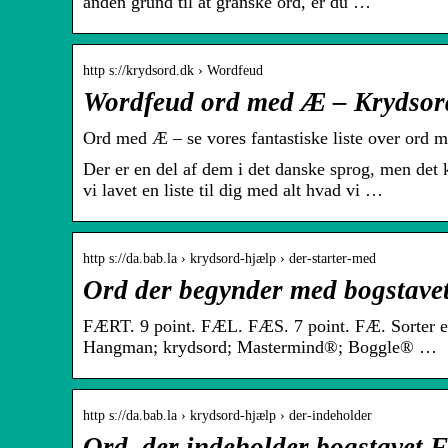
anden grund til at granske ord, er du …
http s://krydsord.dk › Wordfeud
Wordfeud ord med Æ – Krydsor
Ord med Æ – se vores fantastiske liste over ord 
Der er en del af dem i det danske sprog, men det 
vi lavet en liste til dig med alt hvad vi …
http s://da.bab.la › krydsord-hjælp › der-starter-med
Ord der begynder med bogstave
FÆRT. 9 point. FÆL. FÆS. 7 point. FÆ. Sorter ef
Hangman; krydsord; Mastermind®; Boggle® …
http s://da.bab.la › krydsord-hjælp › der-indeholder
Ord, der indeholder bogstavet 