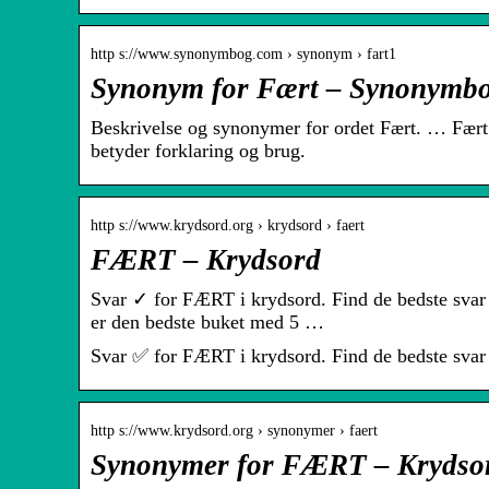
http s://www.synonymbog.com › synonym › fart1
Synonym for Fært – Synonymb
Beskrivelse og synonymer for ordet Fært. … Fær
betyder forklaring og brug.
http s://www.krydsord.org › krydsord › faert
FÆRT – Krydsord
Svar ✓ for FÆRT i krydsord. Find de bedste svar ⭐
er den bedste buket med 5 …
Svar ✅ for FÆRT i krydsord. Find de bedste svar ⭐
http s://www.krydsord.org › synonymer › faert
Synonymer for FÆRT – Krydso