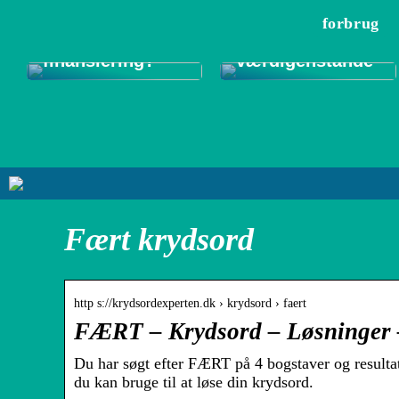
onlinelån –
pengeskabe til
forbrug
hurtige penge
sikker
eller langsigtig
opbevaring af
finansiering?
værdigenstande
Fært krydsord
http s://krydsordexperten.dk › krydsord › faert
FÆRT – Krydsord – Løsninger 
Du har søgt efter FÆRT på 4 bogstaver og resulta
du kan bruge til at løse din krydsord.