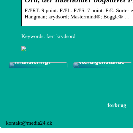
FÆRT. 9 point. FÆL. FÆS. 7 point. FÆ. Sorter ef
Hangman; krydsord; Mastermind®; Boggle® …
Forsikringsgodk
Keywords: fært krydsord
Typer af
endte
onlinelån –
pengeskabe til
hurtige penge
sikker
eller langsigtig
opbevaring af
finansiering?
værdigenstande
forbrug
kontakt@media24.dk