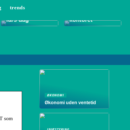
g
trends
Tips til et bedre
Gode gaver til
indeklima på
fars dag
kontoret
ØKONOMI
Økonomi uden ventetid
RT som
INVESTERING