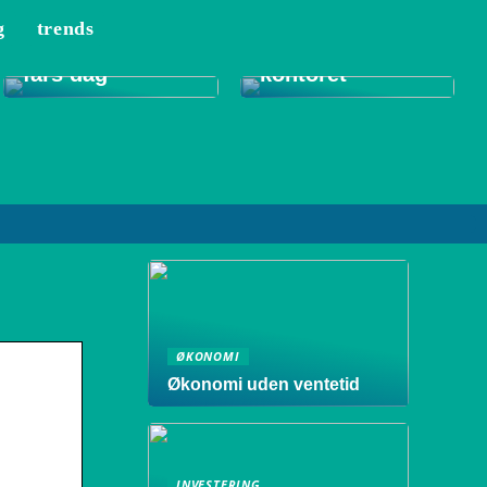
g
trends
Tips til et bedre
Gode gaver til
indeklima på
fars dag
kontoret
ØKONOMI
Økonomi uden ventetid
INVESTERING