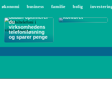
De 3 vigtigste
økonomi
business
familie
bolig
investerin
områder at
rengøre på
Sådan optimerer
kontoret
du
virksomhedens
telefoniløsning
og sparer penge