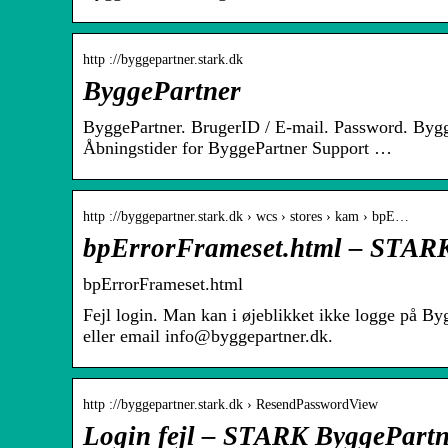
http ://byggepartner.stark.dk
ByggePartner
ByggePartner. BrugerID / E-mail. Password. Bygge
Åbningstider for ByggePartner Support …
http ://byggepartner.stark.dk › wcs › stores › kam › bpE…
bpErrorFrameset.html – STAR
bpErrorFrameset.html
Fejl login. Man kan i øjeblikket ikke logge på By
eller email info@byggepartner.dk.
http ://byggepartner.stark.dk › ResendPasswordView
Login fejl – STARK ByggePartn