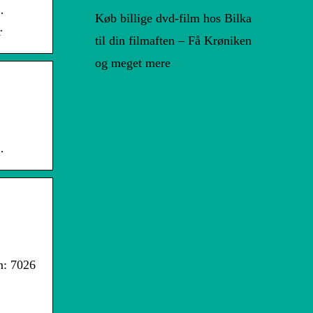
…
Køb billige dvd-film hos Bilka
r
til din filmaften – Få Krøniken
og meget mere
…
n: 7026