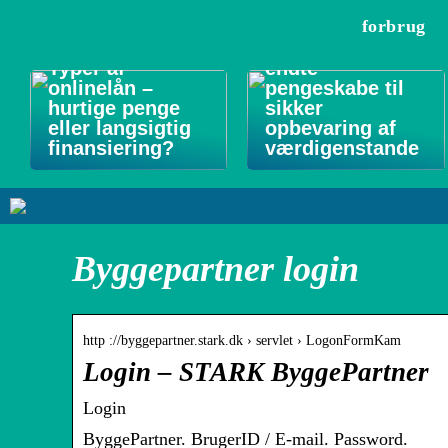
forbrug
Forsikringsgodk
Typer af
endte
onlinelån –
pengeskabe til
hurtige penge
sikker
eller langsigtig
opbevaring af
finansiering?
værdigenstande
Byggepartner login
http ://byggepartner.stark.dk › servlet › LogonFormKam
Login – STARK ByggePartner
Login
ByggePartner. BrugerID / E-mail. Password.