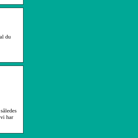
al du
 således
vi har